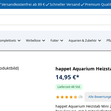
Versandkostenfrei ab 89 €
Schneller Versand
Premium Qualit
omplettsets
Wirbellose
Futter
Aquarien & Zubehör
Pfl
happet Aquarium Heizstab
14,95 €
*
Lieferzeit 48 Std.
3
Alle Bewertung
happet Aquarium Heizstab Mini 25