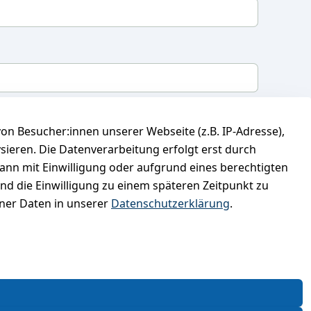
mit, dass ich die
Datenschutzerklärung
gelesen
n Besucher:innen unserer Webseite (z.B. IP-Adresse),
 meine Einwilligung jederzeit widerrufen.
**
ysieren. Die Datenverarbeitung erfolgt erst durch
kann mit Einwilligung oder aufgrund eines berechtigten
Newsletter abonnieren
und die Einwilligung zu einem späteren Zeitpunkt zu
er Daten in unserer
Datenschutzerklärung
.
* markierte Felder sind erforderlich