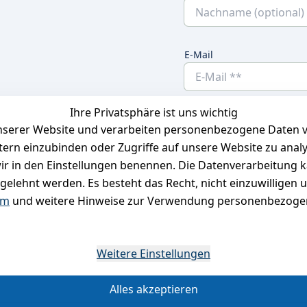
E-Mail
Ihre Privatsphäre ist uns wichtig
Ich bestätige hier
serer Website und verarbeiten personenbezogene Daten vo
habe. Ich kann
etern einzubinden oder Zugriffe auf unsere Website zu anal
e wir in den Einstellungen benennen. Die Datenverarbeitung 
gelehnt werden. Es besteht das Recht, nicht einzuwilligen 
um
und weitere Hinweise zur Verwendung personenbezogen
*
Weitere Einstellungen
Alles akzeptieren