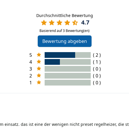
Durchschnittliche Bewertung
4.7
Basierend auf 3 Bewertung(en)
Bewertung abgeben
5
( 2 )
4
( 1 )
3
( 0 )
2
( 0 )
1
( 0 )
m einsatz. das ist eine der wenigen nicht preset regelheizer, die