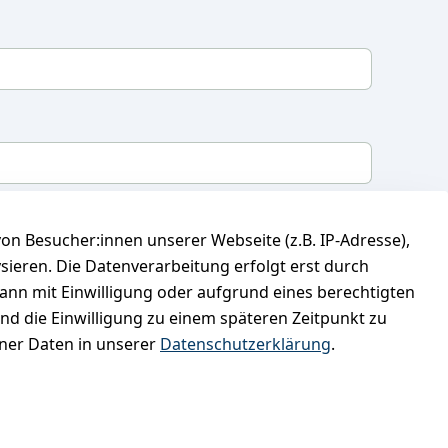
mit, dass ich die
Datenschutzerklärung
gelesen
n Besucher:innen unserer Webseite (z.B. IP-Adresse),
 meine Einwilligung jederzeit widerrufen.
**
ysieren. Die Datenverarbeitung erfolgt erst durch
kann mit Einwilligung oder aufgrund eines berechtigten
Newsletter abonnieren
und die Einwilligung zu einem späteren Zeitpunkt zu
er Daten in unserer
Datenschutzerklärung
.
* markierte Felder sind erforderlich