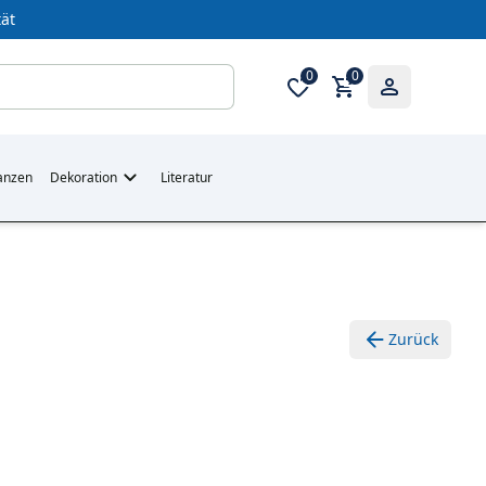
ät
0
0
anzen
Dekoration
Literatur
Zurück