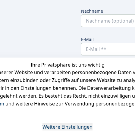
Nachname
E-Mail
Ihre Privatsphäre ist uns wichtig
Ich bestätige hier
serer Website und verarbeiten personenbezogene Daten vo
habe. Ich kann
etern einzubinden oder Zugriffe auf unsere Website zu anal
e wir in den Einstellungen benennen. Die Datenverarbeitung 
gelehnt werden. Es besteht das Recht, nicht einzuwilligen 
um
und weitere Hinweise zur Verwendung personenbezogen
*
Weitere Einstellungen