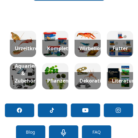
Urzeitkrebse
Komplettsets
Wirbellose
Futter
Aquarien
&
Zubehör
Pflanzen
Dekoration
Literatur
Blog
FAQ