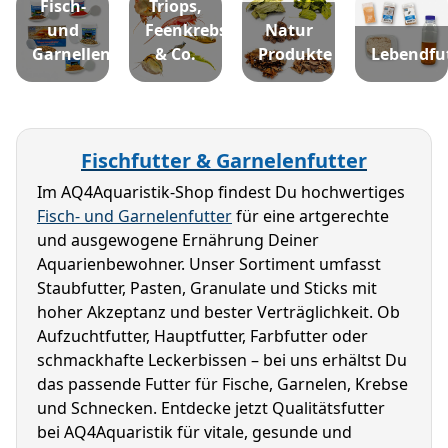
Fisch-
Triops,
und
Feenkrebse
Natur
Garnellenfutter
& Co.
Produkte
Lebendfu
Fischfutter & Garnelenfutter
Im AQ4Aquaristik-Shop findest Du hochwertiges 
Fisch- und Garnelenfutter
 für eine artgerechte 
und ausgewogene Ernährung Deiner 
Aquarienbewohner. Unser Sortiment umfasst 
Staubfutter, Pasten, Granulate und Sticks mit 
hoher Akzeptanz und bester Verträglichkeit. Ob 
Aufzuchtfutter, Hauptfutter, Farbfutter oder 
schmackhafte Leckerbissen – bei uns erhältst Du 
das passende Futter für Fische, Garnelen, Krebse 
und Schnecken. Entdecke jetzt Qualitätsfutter 
bei AQ4Aquaristik für vitale, gesunde und 