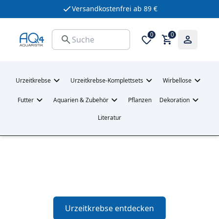
Versandkostenfrei ab 89 €
0
0
Urzeitkrebse
Urzeitkrebse-Komplettsets
Wirbellose
Futter
Aquarien & Zubehör
Pflanzen
Dekoration
Literatur
AQ4Aquaristik – Dein Onlineshop
für Urzeitkrebse, Aquaristik & Lebendfutter
Urzeitkrebse entdecken