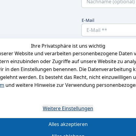
E-Mail
Ihre Privatsphäre ist uns wichtig
Ich bestätige hier
serer Website und verarbeiten personenbezogene Daten vo
habe. Ich kann
etern einzubinden oder Zugriffe auf unsere Website zu anal
e wir in den Einstellungen benennen. Die Datenverarbeitung 
gelehnt werden. Es besteht das Recht, nicht einzuwilligen 
um
und weitere Hinweise zur Verwendung personenbezogen
*
Weitere Einstellungen
Alles akzeptieren