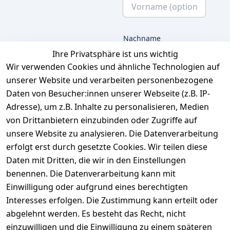
Nachname
Ihre Privatsphäre ist uns wichtig
Wir verwenden Cookies und ähnliche Technologien auf
unserer Website und verarbeiten personenbezogene
E-Mail
Daten von Besucher:innen unserer Webseite (z.B. IP-
Adresse), um z.B. Inhalte zu personalisieren, Medien
von Drittanbietern einzubinden oder Zugriffe auf
unsere Website zu analysieren. Die Datenverarbeitung
Ich bestätige hiermit,
dass ich die
erfolgt erst durch gesetzte Cookies. Wir teilen diese
Datenschutzerklärung
Daten mit Dritten, die wir in den Einstellungen
gelesen habe. Ich
benennen. Die Datenverarbeitung kann mit
kann meine
Einwilligung jederzeit
Einwilligung oder aufgrund eines berechtigten
widerrufen.
**
Interesses erfolgen. Die Zustimmung kann erteilt oder
abgelehnt werden. Es besteht das Recht, nicht
einzuwilligen und die Einwilligung zu einem späteren