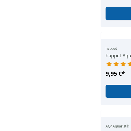
happet
happet Aqua
9,95 €
*
AQ4Aquaristik