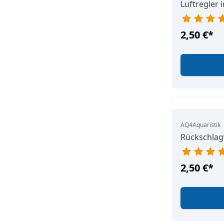
Luftregler 
2,50 €
*
AQ4Aquaristik
Rückschlagv
2,50 €
*