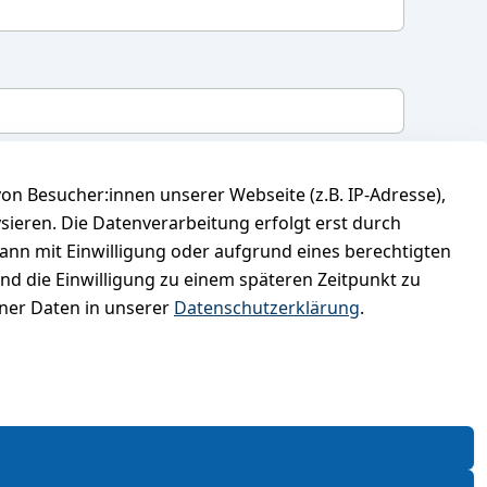
mit, dass ich die
Datenschutzerklärung
gelesen
n Besucher:innen unserer Webseite (z.B. IP-Adresse),
 meine Einwilligung jederzeit widerrufen.
**
ysieren. Die Datenverarbeitung erfolgt erst durch
kann mit Einwilligung oder aufgrund eines berechtigten
Newsletter abonnieren
und die Einwilligung zu einem späteren Zeitpunkt zu
er Daten in unserer
Datenschutzerklärung
.
* markierte Felder sind erforderlich