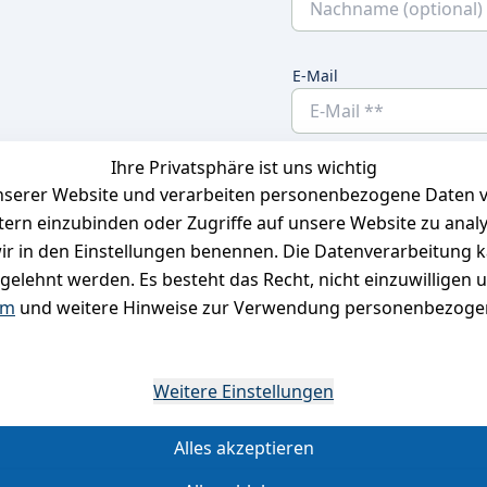
E-Mail
Ihre Privatsphäre ist uns wichtig
Ich bestätige hier
serer Website und verarbeiten personenbezogene Daten vo
habe. Ich kann
etern einzubinden oder Zugriffe auf unsere Website zu anal
e wir in den Einstellungen benennen. Die Datenverarbeitung 
gelehnt werden. Es besteht das Recht, nicht einzuwilligen 
um
und weitere Hinweise zur Verwendung personenbezogen
*
Weitere Einstellungen
Alles akzeptieren