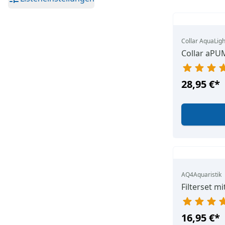
Collar AquaLigh
Collar aPU
28,95 €
*
AQ4Aquaristik
Filterset 
16,95 €
*