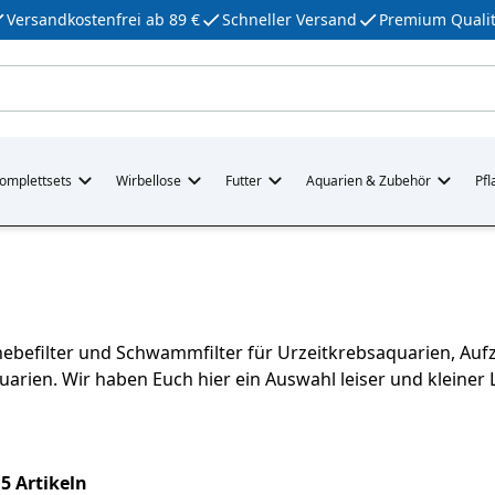
Versandkostenfrei ab 89 €
Schneller Versand
Premium Qualit
omplettsets
Wirbellose
Futter
Aquarien & Zubehör
Pfl
ebefilter und Schwammfilter für Urzeitkrebsaquarien, Auf
uarien. Wir haben Euch hier ein Auswahl leiser und klein
 5 Artikeln