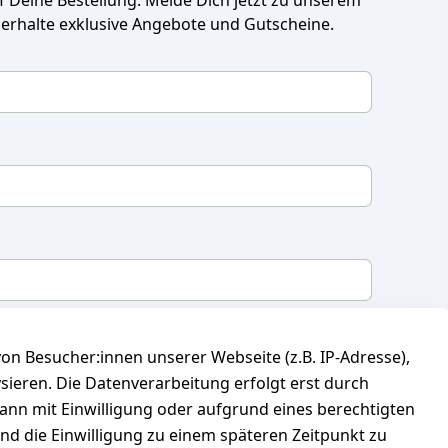
 erhalte exklusive Angebote und Gutscheine.
mit, dass ich die
Datenschutzerklärung
gelesen
n Besucher:innen unserer Webseite (z.B. IP-Adresse),
 meine Einwilligung jederzeit widerrufen.
**
ysieren. Die Datenverarbeitung erfolgt erst durch
kann mit Einwilligung oder aufgrund eines berechtigten
Newsletter abonnieren
und die Einwilligung zu einem späteren Zeitpunkt zu