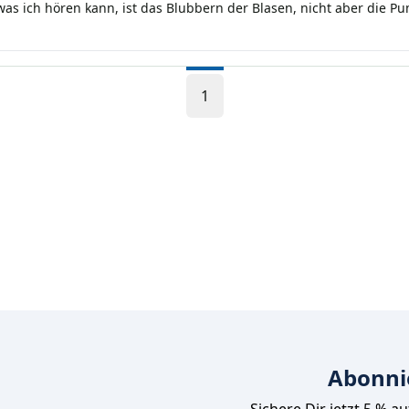
 was ich hören kann, ist das Blubbern der Blasen, nicht aber die P
1
Abonni
Sichere Dir jetzt 5 % a