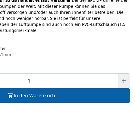
r 35 dB handelt es laut Hersteller
bei der aPUMP um eine der
npumpen der Welt. Mit dieser Pumpe können Sie das
ff versorgen und/oder auch Ihren Innenfilter betreiben. Die
nd noch weniger hörbar. Sie ist perfekt für unsere
eben der Luftpumpe sind auch noch ein PVC-Luftschlauch (1,5
Leistungsmerkmale:
ter
9,1mm
In den Warenkorb