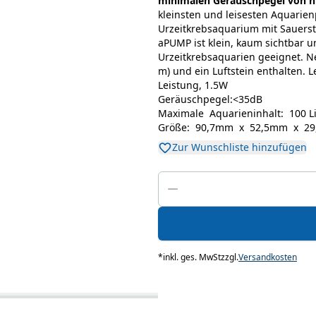
minimalen Geräuschpegel von nu
kleinsten und leisesten Aquarie
Urzeitkrebsaquarium mit Sauersto
aPUMP ist klein, kaum sichtbar u
Urzeitkrebsaquarien geeignet. N
m) und ein Luftstein enthalten. 
Leistung, 1.5W
Geräuschpegel:<35dB
Maximale Aquarieninhalt: 100 Li
Größe: 90,7mm x 52,5mm x 2
Zur Wunschliste hinzufügen
*
inkl. ges. MwSt
zzgl.
Versandkosten