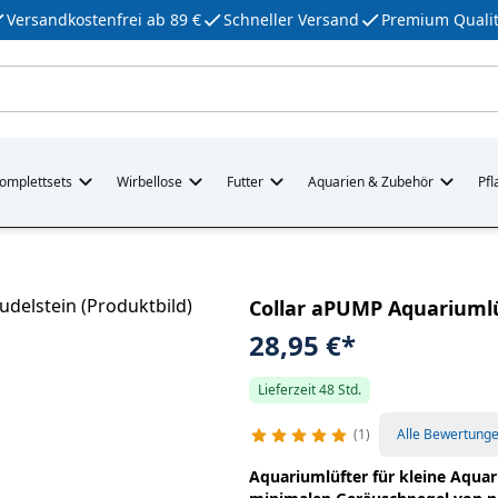
Versandkostenfrei ab 89 €
Schneller Versand
Premium Qualit
omplettsets
Wirbellose
Futter
Aquarien & Zubehör
Pfl
Collar aPUMP Aquariuml
28,95 €
*
Lieferzeit 48 Std.
1
Alle Bewertung
Aquariumlüfter für kleine Aquar