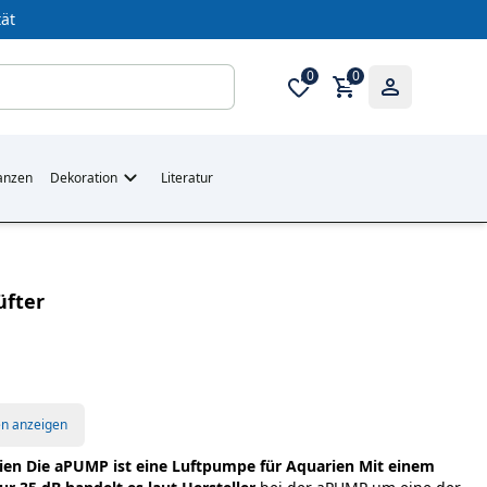
ät
0
0
anzen
Dekoration
Literatur
üfter
en anzeigen
ien
Die aPUMP ist eine Luftpumpe für Aquarien
Mit einem