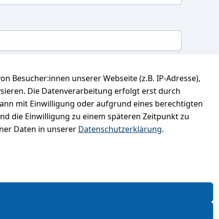
mit, dass ich die
Datenschutzerklärung
gelesen
n Besucher:innen unserer Webseite (z.B. IP-Adresse),
 meine Einwilligung jederzeit widerrufen.
**
ysieren. Die Datenverarbeitung erfolgt erst durch
kann mit Einwilligung oder aufgrund eines berechtigten
Newsletter abonnieren
und die Einwilligung zu einem späteren Zeitpunkt zu
er Daten in unserer
Datenschutzerklärung
.
* markierte Felder sind erforderlich