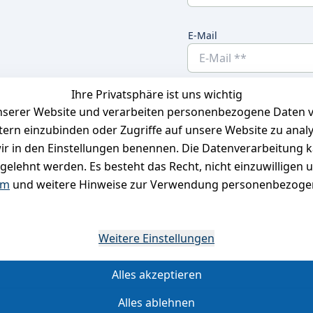
E-Mail
Ihre Privatsphäre ist uns wichtig
Ich bestätige hier
serer Website und verarbeiten personenbezogene Daten vo
habe. Ich kann
etern einzubinden oder Zugriffe auf unsere Website zu anal
e wir in den Einstellungen benennen. Die Datenverarbeitung 
gelehnt werden. Es besteht das Recht, nicht einzuwilligen 
um
und weitere Hinweise zur Verwendung personenbezogen
*
Weitere Einstellungen
Alles akzeptieren
Alles ablehnen