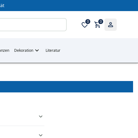
ät
0
0
anzen
Dekoration
Literatur