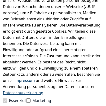
unserer Website und verarbeiten personenbezogene
E-Mail
Daten von Besucher:innen unserer Webseite (z.B. IP-
Adresse), um z.B. Inhalte zu personalisieren, Medien
von Drittanbietern einzubinden oder Zugriffe auf
unsere Website zu analysieren. Die Datenverarbeitung
Ich bestätige hiermit,
dass ich die
erfolgt erst durch gesetzte Cookies. Wir teilen diese
Datenschutzerklärung
Daten mit Dritten, die wir in den Einstellungen
gelesen habe. Ich
benennen. Die Datenverarbeitung kann mit
kann meine
Einwilligung jederzeit
Einwilligung oder aufgrund eines berechtigten
widerrufen.
**
Interesses erfolgen. Die Zustimmung kann erteilt oder
abgelehnt werden. Es besteht das Recht, nicht
einzuwilligen und die Einwilligung zu einem späteren
Newsletter
Zeitpunkt zu ändern oder zu widerrufen. Beachten Sie
abonnieren
unser
Impressum
und weitere Hinweise zur
** markierte Felder sind
Verwendung personenbezogener Daten in unserer
erforderlich
Datenschutzerklärung
.
Essenziell
Marketing