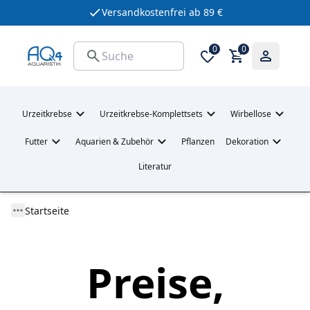
Versandkostenfrei ab 89 €
0
0
Urzeitkrebse
Urzeitkrebse-Komplettsets
Wirbellose
Futter
Aquarien & Zubehör
Pflanzen
Dekoration
Literatur
Startseite
Preise,