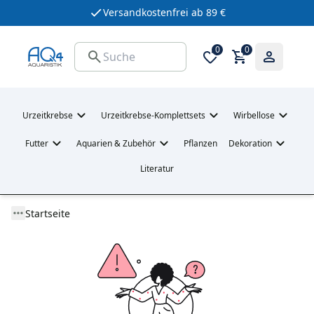
Versandkostenfrei ab 89 €
0
0
Urzeitkrebse
Urzeitkrebse-Komplettsets
Wirbellose
Futter
Aquarien & Zubehör
Pflanzen
Dekoration
Literatur
Startseite