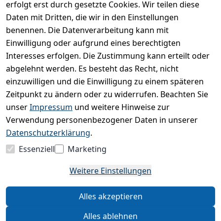
dass ich die
erfolgt erst durch gesetzte Cookies. Wir teilen diese
Datenschutzerklärung
Daten mit Dritten, die wir in den Einstellungen
gelesen habe. Ich
benennen. Die Datenverarbeitung kann mit
kann meine
Einwilligung jederzeit
Einwilligung oder aufgrund eines berechtigten
widerrufen.
**
Interesses erfolgen. Die Zustimmung kann erteilt oder
abgelehnt werden. Es besteht das Recht, nicht
einzuwilligen und die Einwilligung zu einem späteren
Newsletter
Zeitpunkt zu ändern oder zu widerrufen. Beachten Sie
abonnieren
unser
Impressum
und weitere Hinweise zur
** markierte Felder sind
Verwendung personenbezogener Daten in unserer
erforderlich
Datenschutzerklärung
.
Essenziell
Marketing
Weitere Einstellungen
Alles akzeptieren
Alles ablehnen