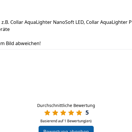
.B. Collar AquaLighter NanoSoft LED, Collar AquaLighter Pic
räte
om Bild abweichen!
Durchschnittliche Bewertung
5
Basierend auf 1 Bewertung(en)
Bewertung abgeben