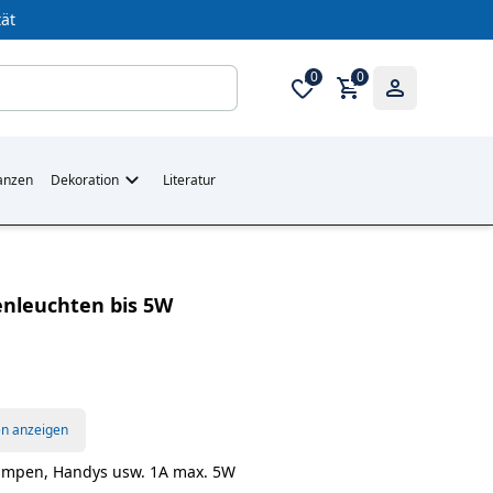
ät
0
0
anzen
Dekoration
Literatur
enleuchten bis 5W
en anzeigen
Lampen, Handys usw. 1A max. 5W