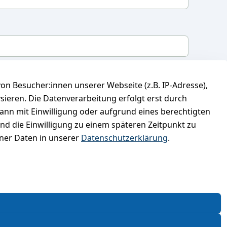
mit, dass ich die
Datenschutzerklärung
gelesen
n Besucher:innen unserer Webseite (z.B. IP-Adresse),
 meine Einwilligung jederzeit widerrufen.
**
ysieren. Die Datenverarbeitung erfolgt erst durch
kann mit Einwilligung oder aufgrund eines berechtigten
Newsletter abonnieren
und die Einwilligung zu einem späteren Zeitpunkt zu
er Daten in unserer
Datenschutzerklärung
.
* markierte Felder sind erforderlich