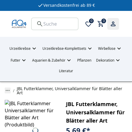
Versandkostenfrei ab 89 €
0
0
Urzeitkrebse
Urzeitkrebse-Komplettsets
Wirbellose
Futter
Aquarien & Zubehör
Pflanzen
Dekoration
Literatur
JBL Futterklammer, Universalklammer für Blätter aller
Art
JBL Futterklammer,
Universalklammer für
Blätter aller Art
5,69 €
*