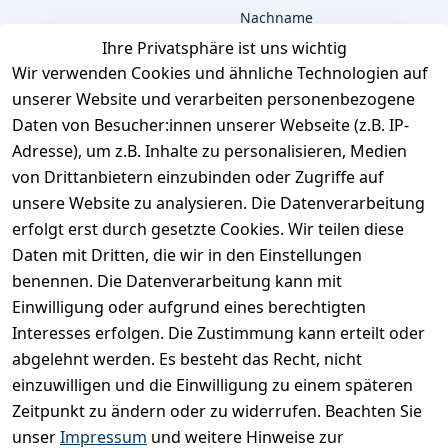
Nachname
Ihre Privatsphäre ist uns wichtig
Wir verwenden Cookies und ähnliche Technologien auf
unserer Website und verarbeiten personenbezogene
E-Mail
Daten von Besucher:innen unserer Webseite (z.B. IP-
Adresse), um z.B. Inhalte zu personalisieren, Medien
von Drittanbietern einzubinden oder Zugriffe auf
unsere Website zu analysieren. Die Datenverarbeitung
Ich bestätige hiermit,
dass ich die
erfolgt erst durch gesetzte Cookies. Wir teilen diese
Datenschutzerklärung
Daten mit Dritten, die wir in den Einstellungen
gelesen habe. Ich
benennen. Die Datenverarbeitung kann mit
kann meine
Einwilligung jederzeit
Einwilligung oder aufgrund eines berechtigten
widerrufen.
**
Interesses erfolgen. Die Zustimmung kann erteilt oder
abgelehnt werden. Es besteht das Recht, nicht
einzuwilligen und die Einwilligung zu einem späteren
Newsletter
Zeitpunkt zu ändern oder zu widerrufen. Beachten Sie
abonnieren
unser
Impressum
und weitere Hinweise zur