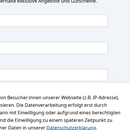
 erhalte exklusive Angebote und Gutscheine.
mit, dass ich die
Datenschutzerklärung
gelesen
n Besucher:innen unserer Webseite (z.B. IP-Adresse),
 meine Einwilligung jederzeit widerrufen.
**
ysieren. Die Datenverarbeitung erfolgt erst durch
kann mit Einwilligung oder aufgrund eines berechtigten
Newsletter abonnieren
und die Einwilligung zu einem späteren Zeitpunkt zu
er Daten in unserer
Datenschutzerklärung
.