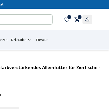
ät
0
0
anzen
Dekoration
Literatur
farbverstärkendes Alleinfutter für Zierfische -
m