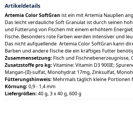
Artikeldetails
Artemia Color SoftGran
ist ein mit Artemia Nauplien ang
Das leicht verdauliche Soft Granulat ist durch seinen 
und Fütterung von Fischen mit einem erhöhtem Energiebe
Fische. Besonders rote Farben werden intensiver und leu
Das nicht aufquellende Artemia Color SoftGran kann dir
Barben und andere Fische die ein kräftiges Futter benöt
Zusammensetzung:
Fisch und Fischnebenerzeugnisse, G
Zusatzstoffe pro kg:
Vitamine: Vitamin D3 900IE; Spurene
Mangan-(II)-sulfat, Monohydrat 17mg, Zinksulfat, Mono
Fütterungshinweis:
Mehrmals täglich kleine Portionen f
Körnung:
0,9 - 1,4 mm
Liefergrößen:
40 g, 3 x 40 g, 600 g