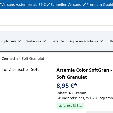
Versandkostenfrei ab 89 €
Schneller Versand
Premium Qualit
omplettsets
Wirbellose
Futter
Aquarien & Zubehör
Pfl
 Zierfische - Soft Granulat
Artemia Color SoftGran - 
Soft Granulat
8,95 €
*
Inhalt: 40 Gramm
Grundpreis: 223,75 € / Kilogram
Lieferzeit 48 Std.