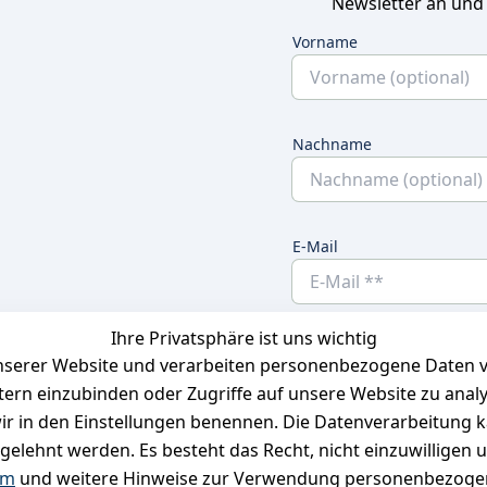
Newsletter an und
Vorname
Nachname
E-Mail
Ihre Privatsphäre ist uns wichtig
Ich bestätige hier
serer Website und verarbeiten personenbezogene Daten vo
habe. Ich kann
etern einzubinden oder Zugriffe auf unsere Website zu anal
e wir in den Einstellungen benennen. Die Datenverarbeitung 
gelehnt werden. Es besteht das Recht, nicht einzuwilligen 
um
und weitere Hinweise zur Verwendung personenbezogen