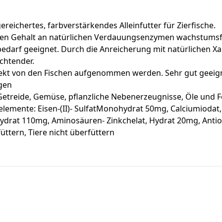
ereichertes, farbverstärkendes Alleinfutter für Zierfische.
hohen Gehalt an natürlichen Verdauungsenzymen wachstumsf
darf geeignet. Durch die Anreicherung mit natürlichen Xan
chtender.
ekt von den Fischen aufgenommen werden. Sehr gut geeigne
igen
etreide, Gemüse, pflanzliche Nebenerzeugnisse, Öle und Fe
lemente: Eisen-(II)- SulfatMonohydrat 50mg, Calciumiodat, 
hydrat 110mg, Aminosäuren- Zinkchelat, Hydrat 20mg, Anti
üttern, Tiere nicht überfüttern