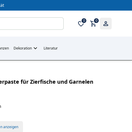
ät
0
0
anzen
Dekoration
Literatur
terpaste für Zierfische und Garnelen
m
en anzeigen