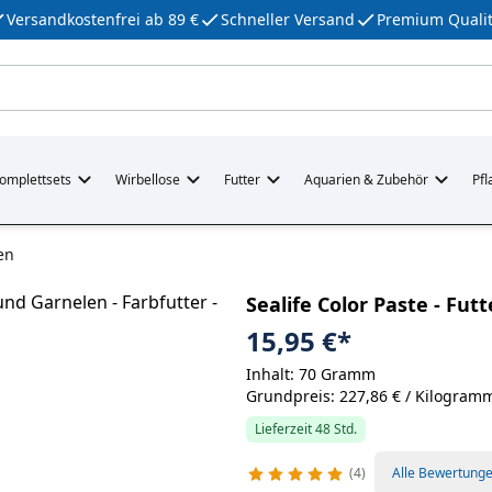
Versandkostenfrei ab 89 €
Schneller Versand
Premium Qualit
omplettsets
Wirbellose
Futter
Aquarien & Zubehör
Pfl
en
Sealife Color Paste - Fut
15,95 €
*
Inhalt: 70 Gramm
Grundpreis: 227,86 € / Kilogram
Lieferzeit 48 Std.
4
Alle Bewertung