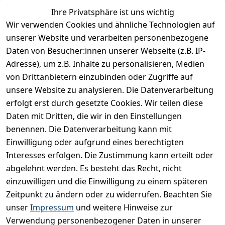
Ihre Privatsphäre ist uns wichtig
Wir verwenden Cookies und ähnliche Technologien auf
unserer Website und verarbeiten personenbezogene
E-Mail
Daten von Besucher:innen unserer Webseite (z.B. IP-
Adresse), um z.B. Inhalte zu personalisieren, Medien
von Drittanbietern einzubinden oder Zugriffe auf
unsere Website zu analysieren. Die Datenverarbeitung
Ich bestätige hiermit,
dass ich die
erfolgt erst durch gesetzte Cookies. Wir teilen diese
Datenschutzerklärung
Daten mit Dritten, die wir in den Einstellungen
gelesen habe. Ich
benennen. Die Datenverarbeitung kann mit
kann meine
Einwilligung jederzeit
Einwilligung oder aufgrund eines berechtigten
widerrufen.
**
Interesses erfolgen. Die Zustimmung kann erteilt oder
abgelehnt werden. Es besteht das Recht, nicht
einzuwilligen und die Einwilligung zu einem späteren
Newsletter
Zeitpunkt zu ändern oder zu widerrufen. Beachten Sie
abonnieren
unser
Impressum
und weitere Hinweise zur
** markierte Felder sind
Verwendung personenbezogener Daten in unserer