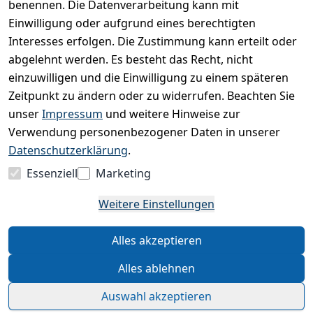
benennen. Die Datenverarbeitung kann mit
kann meine
Einwilligung jederzeit
Einwilligung oder aufgrund eines berechtigten
widerrufen.
**
Interesses erfolgen. Die Zustimmung kann erteilt oder
abgelehnt werden. Es besteht das Recht, nicht
einzuwilligen und die Einwilligung zu einem späteren
Newsletter
Zeitpunkt zu ändern oder zu widerrufen. Beachten Sie
abonnieren
unser
Impressum
und weitere Hinweise zur
** markierte Felder sind
Verwendung personenbezogener Daten in unserer
erforderlich
Datenschutzerklärung
.
Essenziell
Marketing
Weitere Einstellungen
Alles akzeptieren
Alles ablehnen
© AQ4Aquaristik.de Shop 2026 | * inkl. ges.
Auswahl akzeptieren
MwSt zzgl. Versandkosten