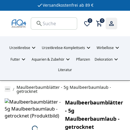
Versandkostenfrei ab 89 €
0
0
Urzeitkrebse
Urzeitkrebse-Komplettsets
Wirbellose
Futter
Aquarien & Zubehör
Pflanzen
Dekoration
Literatur
Maulbeerbaumblätter - 5g Maulbeerbaumlaub -
getrocknet
Maulbeerbaumblätter
- 5g
Maulbeerbaumlaub -
getrocknet