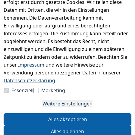
dass ich die
erfolgt erst durch gesetzte Cookies. Wir teilen diese
Datenschutzerklärung
Daten mit Dritten, die wir in den Einstellungen
gelesen habe. Ich
benennen. Die Datenverarbeitung kann mit
kann meine
Einwilligung jederzeit
Einwilligung oder aufgrund eines berechtigten
widerrufen.
**
Interesses erfolgen. Die Zustimmung kann erteilt oder
abgelehnt werden. Es besteht das Recht, nicht
einzuwilligen und die Einwilligung zu einem späteren
Newsletter
Zeitpunkt zu ändern oder zu widerrufen. Beachten Sie
abonnieren
unser
Impressum
und weitere Hinweise zur
** markierte Felder sind
Verwendung personenbezogener Daten in unserer
erforderlich
Datenschutzerklärung
.
Essenziell
Marketing
Weitere Einstellungen
Alles akzeptieren
Alles ablehnen