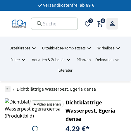
Versandkostenfrei ab 89 €
0
0
Urzeitkrebse
Urzeitkrebse-Komplettsets
Wirbellose
Futter
Aquarien & Zubehör
Pflanzen
Dekoration
Literatur
Dichtblättrige Wasserpest, Egeria densa
Dichtblättrige
Video ansehen
Wasserpest, Egeria
densa
4,29 €
*