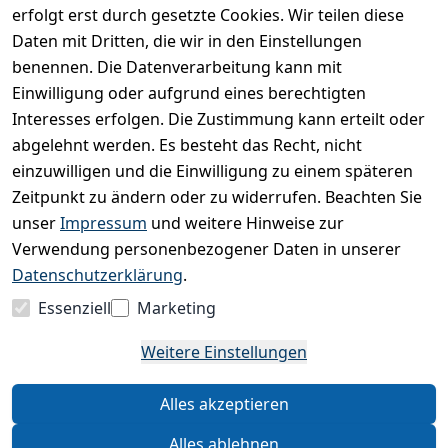
dass ich die
erfolgt erst durch gesetzte Cookies. Wir teilen diese
Datenschutzerklärung
Daten mit Dritten, die wir in den Einstellungen
gelesen habe. Ich
benennen. Die Datenverarbeitung kann mit
kann meine
Einwilligung jederzeit
Einwilligung oder aufgrund eines berechtigten
widerrufen.
**
Interesses erfolgen. Die Zustimmung kann erteilt oder
abgelehnt werden. Es besteht das Recht, nicht
einzuwilligen und die Einwilligung zu einem späteren
Newsletter
Zeitpunkt zu ändern oder zu widerrufen. Beachten Sie
abonnieren
unser
Impressum
und weitere Hinweise zur
** markierte Felder sind
Verwendung personenbezogener Daten in unserer
erforderlich
Datenschutzerklärung
.
Essenziell
Marketing
Weitere Einstellungen
Alles akzeptieren
Alles ablehnen