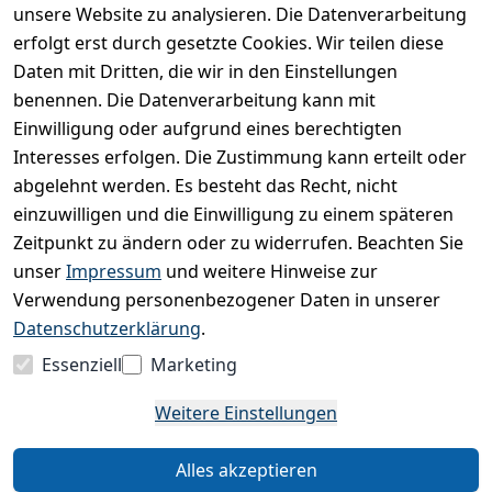
unsere Website zu analysieren. Die Datenverarbeitung
Ich bestätige hiermit,
dass ich die
erfolgt erst durch gesetzte Cookies. Wir teilen diese
Datenschutzerklärung
Daten mit Dritten, die wir in den Einstellungen
gelesen habe. Ich
benennen. Die Datenverarbeitung kann mit
kann meine
Einwilligung jederzeit
Einwilligung oder aufgrund eines berechtigten
widerrufen.
**
Interesses erfolgen. Die Zustimmung kann erteilt oder
abgelehnt werden. Es besteht das Recht, nicht
einzuwilligen und die Einwilligung zu einem späteren
Newsletter
Zeitpunkt zu ändern oder zu widerrufen. Beachten Sie
abonnieren
unser
Impressum
und weitere Hinweise zur
** markierte Felder sind
Verwendung personenbezogener Daten in unserer
erforderlich
Datenschutzerklärung
.
Essenziell
Marketing
Weitere Einstellungen
Alles akzeptieren